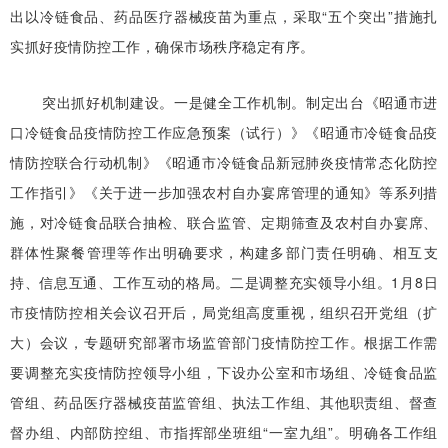
出以冷链食品、药品医疗器械疫苗为重点，采取“五个突出”措施扎
实抓好疫情防控工作，确保市场秩序稳定有序。
突出抓好机制建设。一是健全工作机制。制定出台《昭通市进
口冷链食品疫情防控工作应急预案（试行）》《昭通市冷链食品疫
情防控联合行动机制》《昭通市冷链食品新冠肺炎疫情常态化防控
工作指引》《关于进一步加强农村自办宴席管理的通知》等系列措
施，对冷链食品联合抽检、联合监管、定期筛查及农村自办宴席、
群体性聚餐管理等作出明确要求，构建多部门责任明确、相互支
持、信息互通、工作互动的格局。二是调整充实领导小组。1月8日
市疫情防控相关会议召开后，局党组高度重视，组织召开党组（扩
大）会议，专题研究部署市场监管部门疫情防控工作。根据工作需
要调整充实疫情防控领导小组，下设办公室和市场组、冷链食品监
管组、药品医疗器械疫苗监管组、执法工作组、其他职责组、督查
督办组、内部防控组、市指挥部坐班组“一室九组”。明确各工作组