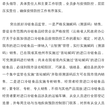
牵头领导、具体责任人和主要工作职责，全员参与疫情防控，层层
压实责任，确保疫情防控工作有序落实。
突出抓好冷链食品监管。一是严格实施赋码（溯源码）销售。
督促全市范围内冷链食品经营企业严格按照《云南省人民政府办公
厅关于全面加强进口冷链食品疫情防控工作的通知》规定，对进入
我市的进口冷链食品一律纳入 “云智溯”管理，实行实施赋码（溯源
码）销售。已在我省其他州市实施过“首站赋码”的进口冷链食品，
可凭溯源码进行销售；尚未在我省境内实施过“首站赋码”的进口冷
链食品，必须到我市设在昭阳区、巧家县、镇雄县、威信县的其中
一个集中监管仓实施“首站赋码”并取得溯源码后方可在我市境内销
售。二是进口冷链食品实施专柜销售。经营者经营进口冷链食品
时，要专区、专柜、专人销售，不得与其他产品混放;进口冷链食品
经营者要对进口冷链食品涉及的运输车辆、从业人员进行全部登记
造册，并每周主动与当地疾病预防控制部门联系，对所有从业人员