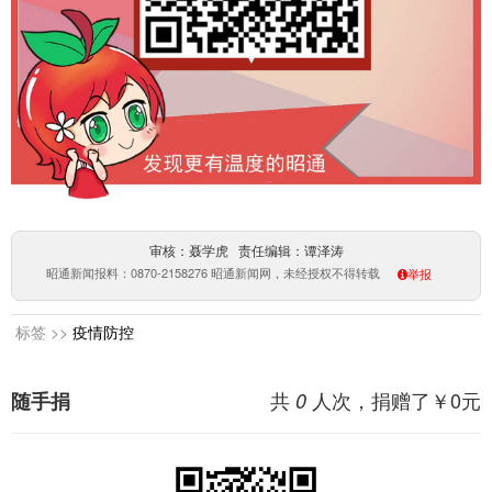
审核：聂学虎 责任编辑：谭泽涛
昭通新闻报料：0870-2158276 昭通新闻网，未经授权不得转载
举报
标签 >>
疫情防控
共
人次，捐赠了￥
0
元
随手捐
0