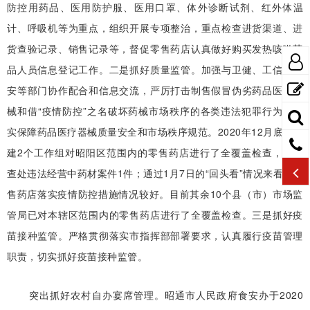
防控用药品、医用防护服、医用口罩、体外诊断试剂、红外体温
计、呼吸机等为重点，组织开展专项整治，重点检查进货渠道、进
货查验记录、销售记录等，督促零售药店认真做好购买发热咳嗽药
品人员信息登记工作。二是抓好质量监管。加强与卫健、工信、公
安等部门协作配合和信息交流，严厉打击制售假冒伪劣药品医疗器
械和借“疫情防控”之名破坏药械市场秩序的各类违法犯罪行为，切
实保障药品医疗器械质量安全和市场秩序规范。2020年12月底，组
建2个工作组对昭阳区范围内的零售药店进行了全覆盖检查，立案
查处违法经营中药材案件1件；通过1月7日的“回头看”情况来看，零
售药店落实疫情防控措施情况较好。目前其余10个县（市）市场监
管局已对本辖区范围内的零售药店进行了全覆盖检查。三是抓好疫
苗接种监管。严格贯彻落实市指挥部部署要求，认真履行疫苗管理
职责，切实抓好疫苗接种监管。
突出抓好农村自办宴席管理。昭通市人民政府食安办于2020