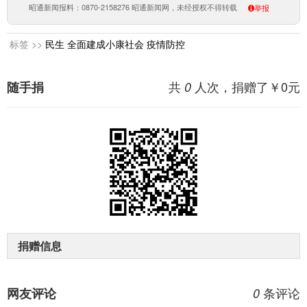
昭通新闻报料：0870-2158276 昭通新闻网，未经授权不得转载
举报
标签 >>
民生
全面建成小康社会
疫情防控
共
人次，捐赠了￥
0
元
随手捐
0
捐赠信息
条评论
网友评论
0