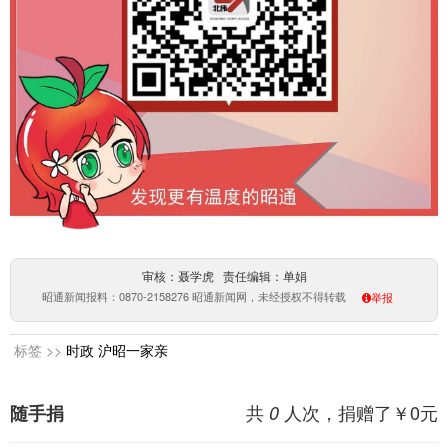
审核：聂学虎 责任编辑：单娟
昭通新闻报料：0870-2158276 昭通新闻网，未经授权不得转载
举报
标签 >>
时政
沪昭一家亲
共
人次，捐赠了￥
0
元
随手捐
0