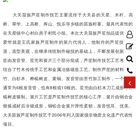
大关苗族芦笙制作技艺主要流传于大关县的天星、木杆、高
桥、翠华、上高桥、寿山、悦乐等乡镇的苗族村寨。最具代表性的
在天星镇中心村白房子村民小组。本次大关苗族芦笙拍品提供人王
爱华就是王氏家族芦笙制作的第六代传人，他制作的芦笙技艺精
湛，造型美观，在继承传统制作秘技的基础上，不断发展创新。芦
笙由发音管、笙兜和簧片三个部分组成，芦笙制作技艺工艺考究，
结合了竹木传统手工艺和金属冶炼锻造工艺。制作芦笙的材料为苦
竹、白杉木、桦槁树皮、黄铜。发音管由苦竹加工制作，一个芦笙
通常为6根发音管，也有8根或10根的。笙兜由白杉木刀工成形，桦
槁树皮箍制。簧片工艺是芦笙制作技艺的核心工序，簧片由铜合金
熔炼成材后冷锻成形，铜铅合金簧片弹性柔韧，发音悦耳、优美。
大关苗族芦笙制作技艺于2006年列入国家级非物质文化遗产代表性
项目。