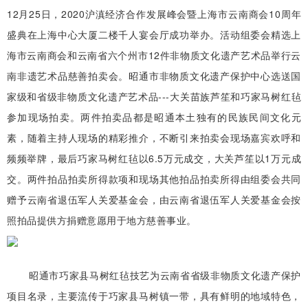
12月25日，2020沪滇经济合作发展峰会暨上海市云南商会10周年
盛典在上海中心大厦二楼千人宴会厅成功举办。活动组委会精选上
海市云南商会和云南省六个州市12件非物质文化遗产艺术品举行云
南非遗艺术品慈善拍卖会。昭通市非物质文化遗产保护中心选送国
家级和省级非物质文化遗产艺术品---大关苗族芦笙和巧家马树红毡
参加现场拍卖。两件拍卖品都是昭通本土独有的民族民间文化元
素，随着主持人现场的精彩推介，不断引来拍卖会现场嘉宾欢呼和
频频举牌，最后巧家马树红毡以6.5万元成交，大关芦笙以1万元成
交。两件拍品拍卖所得款项和现场其他拍品拍卖所得由组委会共同
赠予云南省退伍军人关爱基金会，由云南省退伍军人关爱基金会按
照拍品提供方捐赠意愿用于地方慈善事业。
昭通市巧家县马树红毡技艺为云南省省级非物质文化遗产保护
项目名录，主要流传于巧家县马树镇一带，具有鲜明的地域特色，