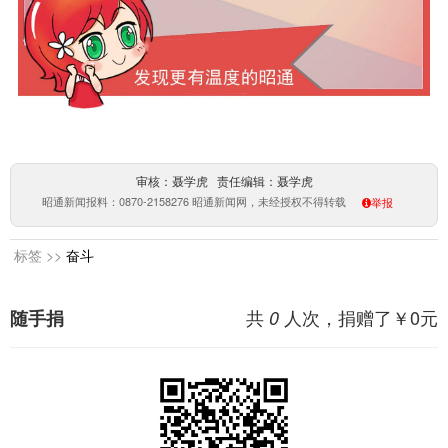
审核：聂学虎 责任编辑：聂学虎
昭通新闻报料：0870-2158276 昭通新闻网，未经授权不得转载
举报
标签 >>
奋斗
共
人次，捐赠了￥
0
元
随手捐
0