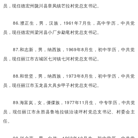
员，现任德宏州陇川县章凤镇芒拉村党总支书记。
86.濮正生，男，汉族，1961年7月生，高中学历，中共党
员，现任德宏州梁河县小厂乡勐竜村党总支书记。
87.和志新，男，纳西族，1969年8月生，初中学历，中共党
员，现任丽江市古城区七河镇七河村党总支书记。
88.和世坚，男，纳西族，1973年8月生，初中学历，中共党
员，现任丽江市玉龙县大具乡甲子村党总支书记。
89.海富岚，女，傈僳族，1977年11月生， 中专学历，中共党
员，现任丽江市永胜县鲁地拉镇治读坪村党总支书记、村委会主
任。
90.赵金富，男，白族，1963年10月生，初中学历，中共党