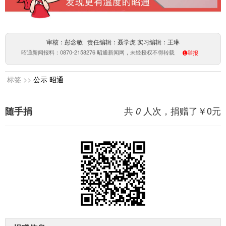
审核：彭念敏 责任编辑：聂学虎 实习编辑：王琳
昭通新闻报料：0870-2158276 昭通新闻网，未经授权不得转载
举报
标签 >>
公示
昭通
共
人次，捐赠了￥
0
元
随手捐
0