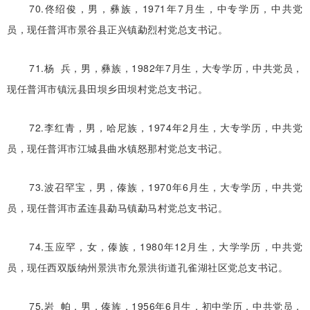
70.佟绍俊，男，彝族，1971年7月生，中专学历，中共党
员，现任普洱市景谷县正兴镇勐烈村党总支书记。
71.杨 兵，男，彝族，1982年7月生，大专学历，中共党员，
现任普洱市镇沅县田坝乡田坝村党总支书记。
72.李红青，男，哈尼族，1974年2月生，大专学历，中共党
员，现任普洱市江城县曲水镇怒那村党总支书记。
73.波召罕宝，男，傣族，1970年6月生，大专学历，中共党
员，现任普洱市孟连县勐马镇勐马村党总支书记。
74.玉应罕，女，傣族，1980年12月生，大学学历，中共党
员，现任西双版纳州景洪市允景洪街道孔雀湖社区党总支书记。
75.岩 帕，男，傣族，1956年6月生，初中学历，中共党员，