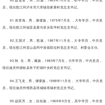
员，现任怒江州泸水市六库镇段家寨村党总支书记。
91.肯里海，男，傈僳族，1975年7月生 ，大专学历，中共党
员，现任怒江州福贡县鹿马登乡亚坪村党总支书记。
92.王国才，男，怒族，1987年11月生，大专学历，中共党
员，现任怒江州贡山县丙中洛镇双拉村党总支书记、村委会主任。
93.秋 生，男，藏族，1983年7月生，大学学历，中共党员，
现任迪庆州德钦县奔子栏镇叶央村党总支书记。
94.王飞龙，男，傈僳族，1988年11月生， 大学学历，中共党
员，现任迪庆州维西县塔城镇塔城村党总支书记。
95.赵跃芳，女，拉祜族，1969年9月生，高中学历，中共党