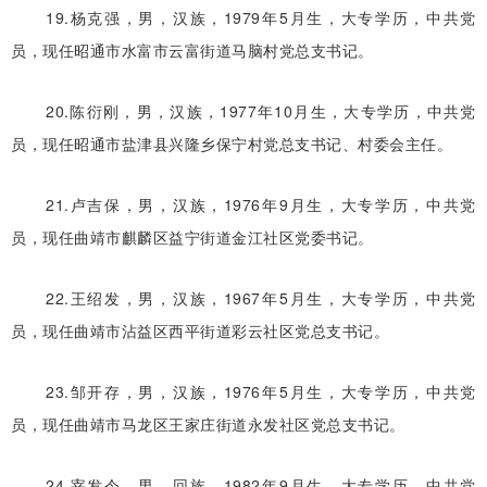
19.杨克强，男，汉族，1979年5月生，大专学历，中共党
员，现任昭通市水富市云富街道马脑村党总支书记。
20.陈衍刚，男，汉族，1977年10月生，大专学历，中共党
员，现任昭通市盐津县兴隆乡保宁村党总支书记、村委会主任。
21.卢吉保，男，汉族，1976年9月生，大专学历，中共党
员，现任曲靖市麒麟区益宁街道金江社区党委书记。
22.王绍发，男，汉族，1967年5月生，大专学历，中共党
员，现任曲靖市沾益区西平街道彩云社区党总支书记。
23.邹开存，男，汉族，1976年5月生，大专学历，中共党
员，现任曲靖市马龙区王家庄街道永发社区党总支书记。
24.宰发令，男，回族，1982年9月生，大专学历，中共党