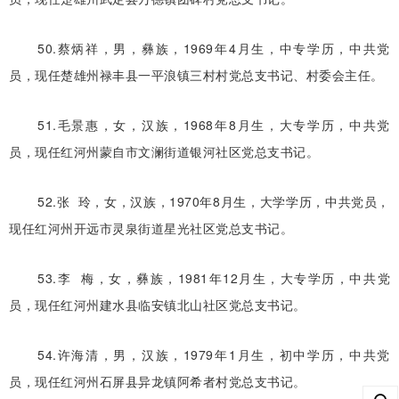
50.蔡炳祥，男，彝族，1969年4月生，中专学历，中共党
员，现任楚雄州禄丰县一平浪镇三村村党总支书记、村委会主任。
51.毛景惠，女，汉族，1968年8月生，大专学历，中共党
员，现任红河州蒙自市文澜街道银河社区党总支书记。
52.张 玲，女，汉族，1970年8月生，大学学历，中共党员，
现任红河州开远市灵泉街道星光社区党总支书记。
53.李 梅，女，彝族，1981年12月生，大专学历，中共党
员，现任红河州建水县临安镇北山社区党总支书记。
54.许海清，男，汉族，1979年1月生，初中学历，中共党
员，现任红河州石屏县异龙镇阿希者村党总支书记。