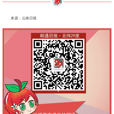
来源：云南日报