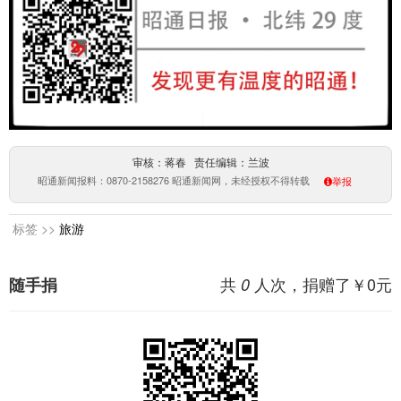
审核：蒋春 责任编辑：兰波
昭通新闻报料：0870-2158276 昭通新闻网，未经授权不得转载
举报
标签 >>
旅游
共
人次，捐赠了￥
0
元
随手捐
0