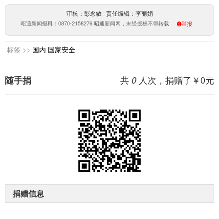
审核：彭念敏 责任编辑：李丽娟
昭通新闻报料：0870-2158276 昭通新闻网，未经授权不得转载
举报
标签 >>
国内
国家安全
共
人次，捐赠了￥
0
元
随手捐
0
捐赠信息