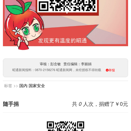
审核：彭念敏 责任编辑：李丽娟
昭通新闻报料：0870-2158276 昭通新闻网，未经授权不得转载
举报
标签 >>
国内
国家安全
共
人次，捐赠了￥
0
元
随手捐
0