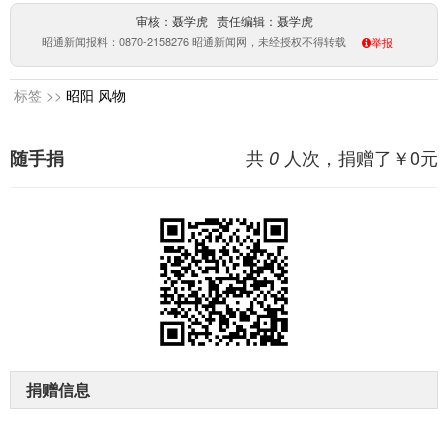
审核：聂学虎 责任编辑：聂学虎
昭通新闻报料：0870-2158276 昭通新闻网，未经授权不得转载
举报
标签 >>
昭阳
风物
共
人次，捐赠了￥
0
元
随手捐
0
捐赠信息