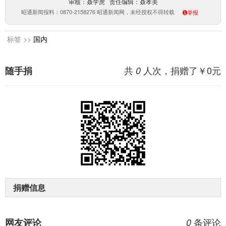
审核：聂学虎 责任编辑：聂孝美
昭通新闻报料：0870-2158276 昭通新闻网，未经授权不得转载
举报
标签 >>
国内
共
人次，捐赠了￥
0
元
随手捐
0
捐赠信息
条评论
网友评论
0