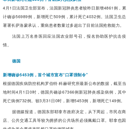
4月1日法国卫生部宣布，法国新冠肺炎患者较昨日新增4861例，累
计确诊56989例，新增死亡509例，累计死亡4032例。法国卫生总
署署长萨洛蒙承认，重病患者数量过多超出了目前法国抢救能力。
法国上万名兽医回应法国农业部号召，报名协助医护抗击疫
情。
德国
新增确诊5453例，首个城市宣布“口罩强制令”
根据德国疾病防控机构罗伯特·科赫研究所最新公布的数据，截至当
地时间4月1日0时，德国共确诊67366例新冠肺炎感染病例，其中
死亡病例732例。较3月31日0时，新增5453例，新增死亡149例。
据德媒报道，德国东部耶拿市政府决定，从下周起，市民在商
店、公共交通工具等较为拥挤的公共场所必须佩戴口罩。耶拿也因
此成为首个要求市民戴口罩的德国城市。