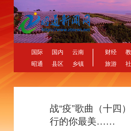
国际
国内
云南
财经
昭通
县区
乡镇
旅游
战“疫”歌曲（十四
行的你最美……