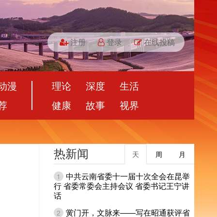
注册
登录
在线投稿
动漫
理论
深度
生活
荐
健康
故事
视界
热新闻
天
周
月
中共云南省委十一届十次全会在昆举
1
行 省委常委会主持会议 省委书记王宁讲
话
黉门开，文脉来——写在昭通获评省
2