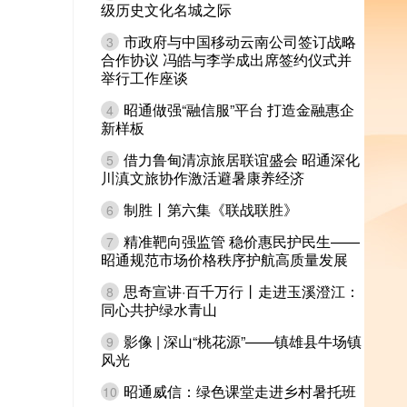
级历史文化名城之际
市政府与中国移动云南公司签订战略
3
合作协议 冯皓与李学成出席签约仪式并
举行工作座谈
昭通做强“融信服”平台 打造金融惠企
4
新样板
借力鲁甸清凉旅居联谊盛会 昭通深化
5
川滇文旅协作激活避暑康养经济
制胜丨第六集《联战联胜》
6
精准靶向强监管 稳价惠民护民生——
7
昭通规范市场价格秩序护航高质量发展
思奇宣讲·百千万行丨走进玉溪澄江：
8
同心共护绿水青山
影像 | 深山“桃花源”——镇雄县牛场镇
9
风光
昭通威信：绿色课堂走进乡村暑托班
10