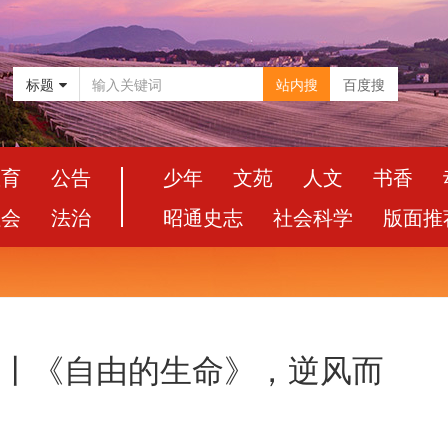
标题
站内搜
百度搜
教育
公告
少年
文苑
人文
书香
社会
法治
昭通史志
社会科学
版面推
）丨《自由的生命》，逆风而