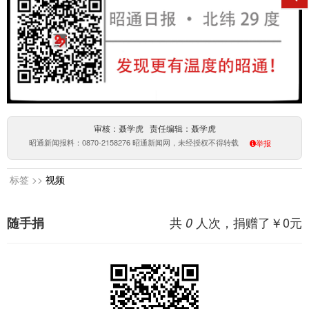
审核：聂学虎 责任编辑：聂学虎
昭通新闻报料：0870-2158276 昭通新闻网，未经授权不得转载
举报
标签 >>
视频
共
人次，捐赠了￥
0
元
随手捐
0