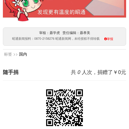
审核：聂学虎 责任编辑：聂孝美
昭通新闻报料：0870-2158276 昭通新闻网，未经授权不得转载
举报
标签 >>
国内
共
人次，捐赠了￥
0
元
随手捐
0