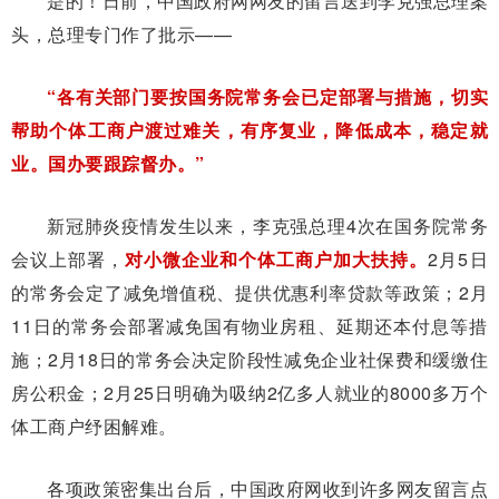
是的！日前，中国政府网网友的留言送到李克强总理案
头，总理专门作了批示——
“
各有关部门要按国务院常务会已定部署与措施，切实
帮助个体工商户渡过难关，有序复业，降低成本，稳定就
业。国办要跟踪督办。
”
新冠肺炎疫情发生以来，李克强总理4次在国务院常务
会议上部署，
对小微企业和个体工商户加大扶持。
2月5日
的常务会定了减免增值税、提供优惠利率贷款等政策；2月
11日的常务会部署减免国有物业房租、延期还本付息等措
施；2月18日的常务会决定阶段性减免企业社保费和缓缴住
房公积金；2月25日明确为吸纳2亿多人就业的8000多万个
体工商户纾困解难。
各项政策密集出台后，中国政府网收到许多网友留言点