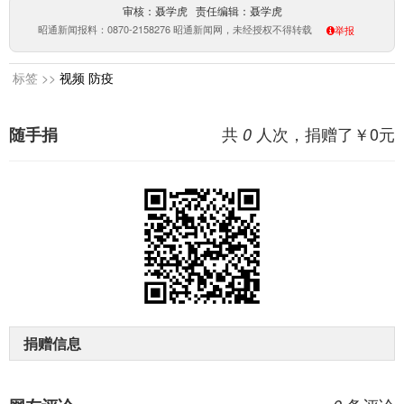
审核：聂学虎 责任编辑：聂学虎
昭通新闻报料：0870-2158276 昭通新闻网，未经授权不得转载
举报
标签 >>
视频
防疫
共
人次，捐赠了￥
0
元
随手捐
0
捐赠信息