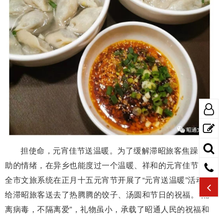
担使命，元宵佳节送温暖。为了缓解滞昭旅客焦躁、无
助的情绪，在异乡也能度过一个温暖、祥和的元宵佳节，
全市文旅系统在正月十五元宵节开展了“元宵送温暖”活动，
给滞昭旅客送去了热腾腾的饺子、汤圆和节日的祝福。“隔
离病毒，不隔离爱”，礼物虽小，承载了昭通人民的祝福和