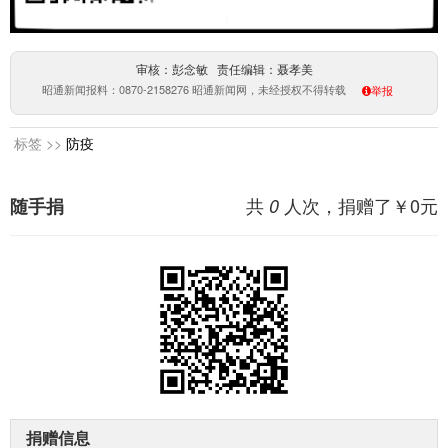
审核：彭念敏 责任编辑：聂孝美
昭通新闻报料：0870-2158276 昭通新闻网，未经授权不得转载
举报
标签 >>
防疫
共
人次，捐赠了￥
0
元
随手捐
0
捐赠信息