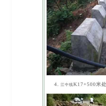
4.
K17+500
江中线