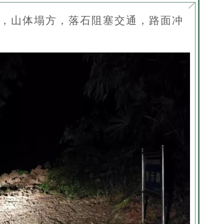
0米处，山体塌方，落石阻塞交通，路面冲