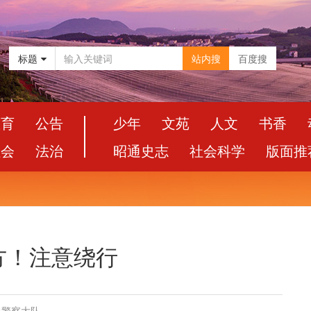
标题
站内搜
百度搜
教育
公告
少年
文苑
人文
书香
社会
法治
昭通史志
社会科学
版面推
方！注意绕行
通警察大队