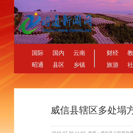
国际
国内
云南
财经
昭通
县区
乡镇
旅游
威信县辖区多处塌
2019-07-30 11:02
来源：威信县公安局交