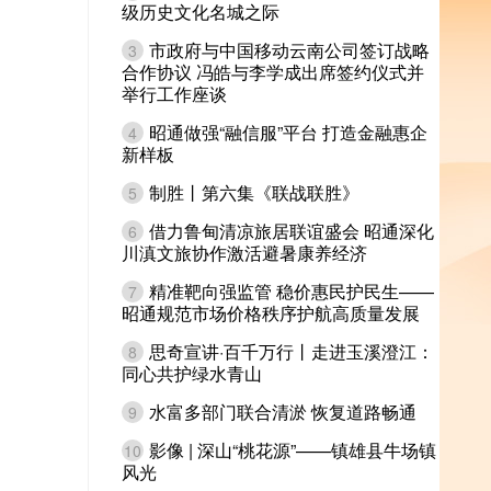
级历史文化名城之际
市政府与中国移动云南公司签订战略
3
合作协议 冯皓与李学成出席签约仪式并
举行工作座谈
昭通做强“融信服”平台 打造金融惠企
4
新样板
制胜丨第六集《联战联胜》
5
借力鲁甸清凉旅居联谊盛会 昭通深化
6
川滇文旅协作激活避暑康养经济
精准靶向强监管 稳价惠民护民生——
7
昭通规范市场价格秩序护航高质量发展
思奇宣讲·百千万行丨走进玉溪澄江：
8
同心共护绿水青山
水富多部门联合清淤 恢复道路畅通
9
影像 | 深山“桃花源”——镇雄县牛场镇
10
风光