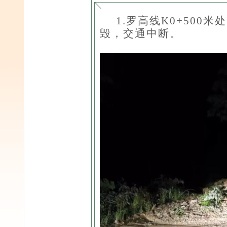
1.罗高线K0+50
毁，交通中断。