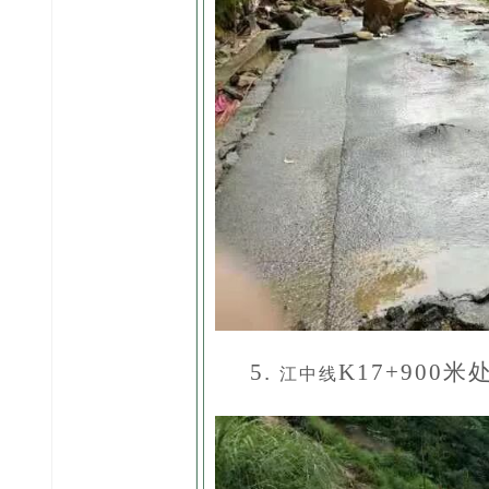
5.
K17+900
江中线