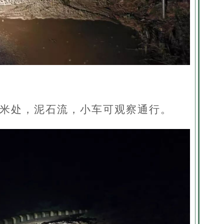
0米处，
泥石流，
小车可观察通行。