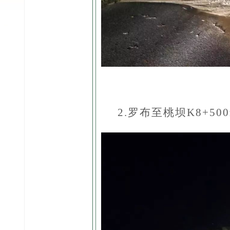
2.
罗布至桃坝
K8+50