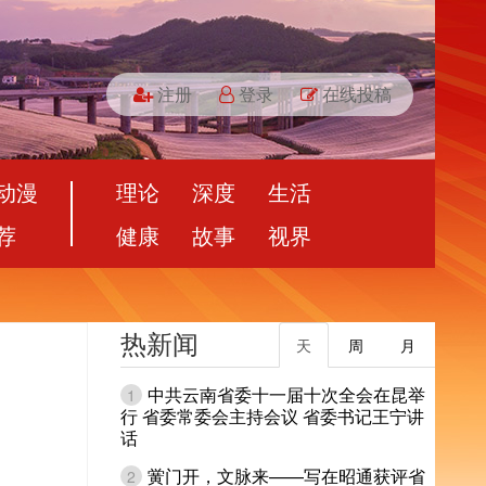
注册
登录
在线投稿
动漫
理论
深度
生活
荐
健康
故事
视界
热新闻
天
周
月
中共云南省委十一届十次全会在昆举
1
行 省委常委会主持会议 省委书记王宁讲
话
黉门开，文脉来——写在昭通获评省
2