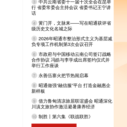
中共云南省委十一届十次全会在昆举
3
行 省委常委会主持会议 省委书记王宁讲
话
黉门开，文脉来——写在昭通获评省
4
级历史文化名城之际
2026年昭通市整治形式主义为基层减
5
负专项工作机制第3次会议召开
市政府与中国移动云南公司签订战略
6
合作协议 冯皓与李学成出席签约仪式并
举行工作座谈
永善伍寨火把节热闹启幕
7
昭通做强“融信服”平台 打造金融惠企
8
新样板
借力鲁甸清凉旅居联谊盛会 昭通深化
9
川滇文旅协作激活避暑康养经济
制胜丨第六集《联战联胜》
10