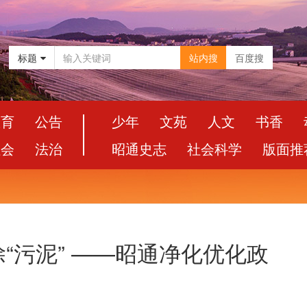
标题
站内搜
百度搜
教育
公告
少年
文苑
人文
书香
社会
法治
昭通史志
社会科学
版面推
除“污泥” ——昭通净化优化政