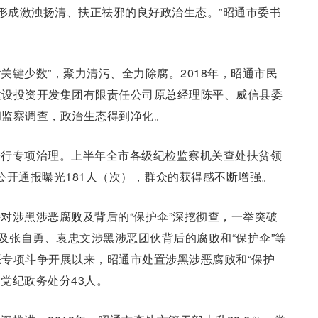
，形成激浊扬清、扶正祛邪的良好政治生态。”昭通市委书
“关键少数”，聚力清污、全力除腐。2018年，昭通市民
建设投资开发集团有限责任公司原总经理陈平、威信县委
和监察调查，政治生态得到净化。
进行专项治理。上半年全市各级纪检监察机关查处扶贫领
姓公开通报曝光181人（次），群众的获得感不断增强。
对涉黑涉恶腐败及背后的“保护伞”深挖彻查，一举突破
”及张自勇、袁忠文涉黑涉恶团伙背后的腐败和“保护伞”等
专项斗争开展以来，昭通市处置涉黑涉恶腐败和“保护
，党纪政务处分43人。