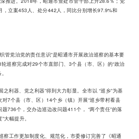
推进。2018年，昭通市查处市管干部上升28.6％；党
6月，立案453人、处分442人，同比分别增长97.9%和
组织管党治党的责任意识”是昭通市开展政治巡察的基本要
的3轮巡察完成对29个市直部门、3个县（市、区）的“政治
条。
“国之利器、党之利器”得到大力彰显。全市以 “巡乡”为基
首次对7个县（市、区）14个乡（镇）开展“巡乡带村看县
736个，交办边巡边改问题411个， “两个责任”的落
度”大幅提升。
使巡察工作更加制度化、规范化，市委修订完善了《昭通