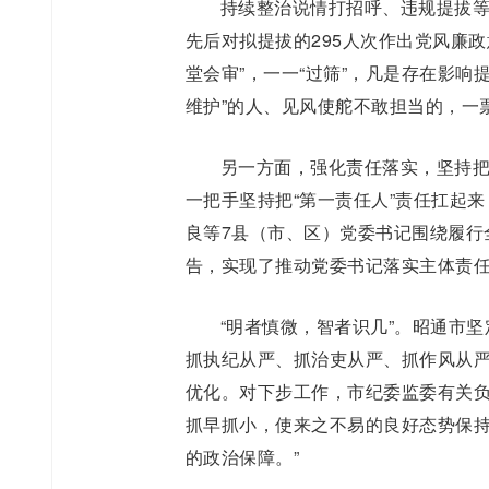
持续整治说情打招呼、违规提拔
先后对拟提拔的295人次作出党风廉
堂会审”，一一“过筛”，凡是存在影
维护”的人、见风使舵不敢担当的，一
另一方面，强化责任落实，坚持
一把手坚持把“第一责任人”责任扛起
良等7县（市、区）党委书记围绕履行
告，实现了推动党委书记落实主体责
“明者慎微，智者识几”。昭通市
抓执纪从严、抓治吏从严、抓作风从
优化。对下步工作，市纪委监委有关负
抓早抓小，使来之不易的良好态势保
的政治保障。”