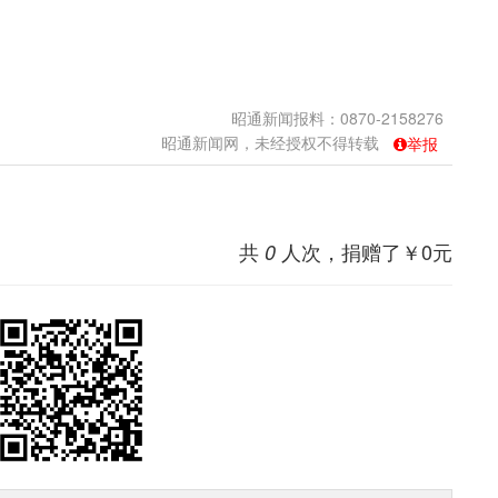
昭通新闻报料：0870-2158276
昭通新闻网，未经授权不得转载
举报
共
人次，捐赠了￥
0
元
0