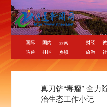
国际
国内
云南
财经
昭通
县区
乡镇
旅游
真刀铲“毒瘤” 全力
治生态工作小记