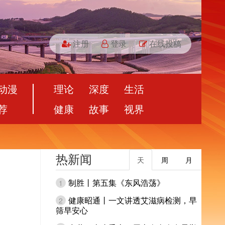
注册
登录
在线投稿
动漫
理论
深度
生活
荐
健康
故事
视界
热新闻
天
周
月
制胜丨第五集《东风浩荡》
1
健康昭通丨一文讲透艾滋病检测，早
2
筛早安心