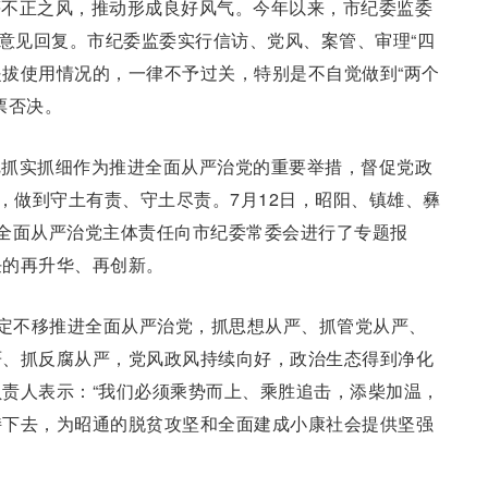
等不正之风，推动形成良好风气。今年以来，市纪委监委
政意见回复。市纪委监委实行信访、党风、案管、审理“四
响提拔使用情况的，一律不予过关，特别是不自觉做到“两个
票否决。
把抓实抓细作为推进全面从严治党的重要举措，督促党政
来，做到守土有责、守土尽责。7月12日，昭阳、镇雄、彝
全面从严治党主体责任向市纪委常委会进行了专题报
任的再升华、再创新。
坚定不移推进全面从严治党，抓思想从严、抓管党从严、
严、抓反腐从严，党风政风持续向好，政治生态得到净化
责人表示：“我们必须乘势而上、乘胜追击，添柴加温，
持下去，为昭通的脱贫攻坚和全面建成小康社会提供坚强