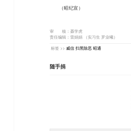
（
昭纪宣
）
审 核：聂学虎
责任编辑：雷娟娟 （实习生 罗业曦）
标签 >>
威信
扫黑除恶
昭通
随手捐