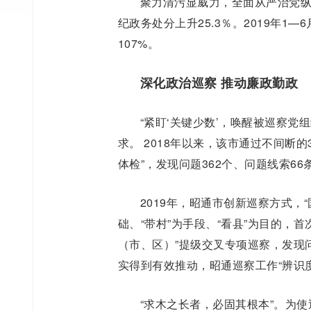
聚力清污显威力，全面从严治党纵深
纪政务处分上升25.3％。2019年1—
107%。
深化政治巡察 推动廉政勤政
“紧盯‘关键少数’，唤醒被巡察党
求。 2018年以来，该市通过不间断
体检”，发现问题362个、问题线索66
2019年，昭通市创新巡察方式，
础、“带村”为手段、“看县”为目的，
（市、区）”提级交叉专项巡察，发现问题
实得到有效推动，昭通巡察工作“辨识
“求木之长者，必固其根本”。为