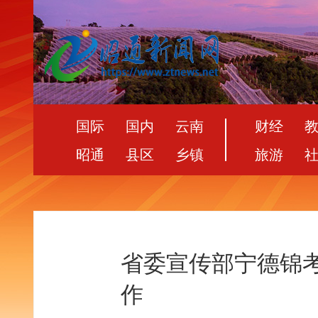
国际
国内
云南
财经
昭通
县区
乡镇
旅游
省委宣传部宁德锦
作