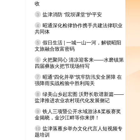
收
盐津消防 “院坝课堂”护平安
3
昭通深化检律协作携手共建法律职业
4
共同体
假日生活 | 一城一山一河，解锁昭阳
5
文旅融合致富密码
火把聚同心 清凉迎客来——水磨镇第
6
四届彝族火把节现场特写
昭通“四化并举”筑牢防汛安全屏障 在
7
强降雨实战检验中胜利闯关
绿美山乡起宏图 沃野长歌谱新篇——
8
盐津推进农业农村现代化发展侧记
铁人三项暨公开水域游泳&桨板赛奖
9
金揭晓，金沙江畔等你来拼！
盐津落雁乡举办文化代言人短视频专
10
题培训