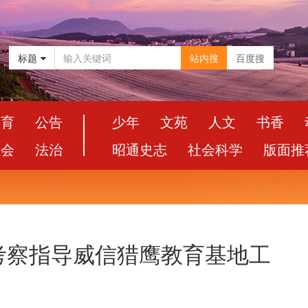
标题
站内搜
百度搜
教育
公告
少年
文苑
人文
书香
社会
法治
昭通史志
社会科学
版面推
考察指导威信猎鹰教育基地工