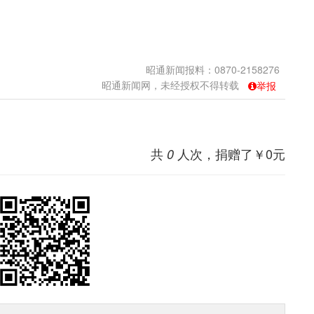
昭通新闻报料：0870-2158276
昭通新闻网，未经授权不得转载
举报
共
人次，捐赠了￥
0
元
0