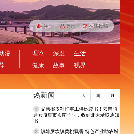
注册
登录
在线投稿
动漫
理论
深度
生活
荐
健康
故事
视界
热新闻
天
周
月
父亲擦皮鞋打零工供她读书！云南昭
1
通女孩集市卖菌子时，收到北大录取通知
书
镇雄罗坎镇黄桃飘香 特色产业助农增
2