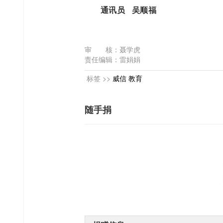
通讯员 吴顺福
审 核：聂学虎
责任编辑：雷娟娟
标签 >>
威信
教育
随手捐