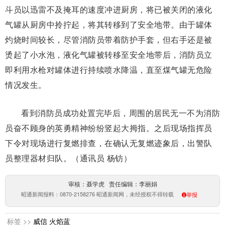
斗员以迅雷不及掩耳的速度冲进厨房，将已被关闭的液化
气罐从厨房中拎拧起，将其转移到了安全地带。由于罐体
灼烧时间较长，尽管消防员带着防护手套，但右手还是被
烫起了小水泡，液化气罐被转移至安全地带后，消防员立
即利用水枪对罐体进行持续喷水降温，直至煤气罐无危险
情况发生。
看到消防员成功处置完毕后，周围的居民无一不为消防
员奋不顾身的英勇精神纷纷竖起大拇指。之后现场指挥员
下令对现场进行复燃排查，在确认无复燃迹象后，出警队
员整理器材归队。
（通讯员 杨钫
）
审核：聂学虎 责任编辑：李丽娟
昭通新闻报料：0870-2158276 昭通新闻网，未经授权不得转载
举报
标签 >>
威信
火焰蓝