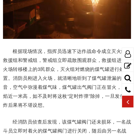
根据现场情况，指挥员迅速下达作战命令成立灭火组、
救援组和警戒组，警戒组立即疏散围观群众，救援组进入
火场转移楼上的3民群众，灭火组对燃烧的煤气罐进行处
置。消防员刚进入火场，就清晰地听到了煤气罐泄漏的声
音，空气中弥漫着煤气味，煤气罐出气阀门正在冒火，火
焰近一米高，如不及时将这枚“定时炸弹”除掉，一旦发生爆
炸后果将不堪设想。
经消防员侦查后发现，该煤气罐阀门还未损坏，一名战
斗员立即对着火的煤气罐阀门进行关闭，随后由另一名战