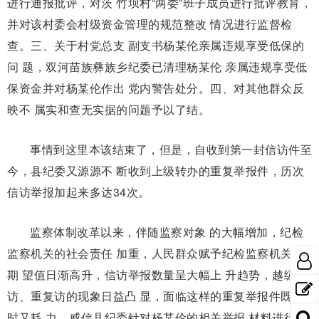
进行通报批评，对茨 竹坝村“两委”班子成员进行批评教育，
并对该村委会村级资金管理的规范整改 情况进行监督检
查。三、关于村党总支 副支书杨某伦亲属违规享受低保的
问 题，双河苗族彝族乡纪委已清理杨某伦 亲属违规享受低
保资金并对杨某伦作出 党内警告处分。四、对其他群众反
映不 属实和查无实据的问题予以了结。
事情到这里本该结束了，但是，自收到第一封信访件至
今，县纪委又源源不 断收到上级转办的重复举报件，历次
信访举报加起来多达34次。
监察体制改革以来，伴随监察对象 的大幅增加，纪检
监察机关的社会责任 加重，人民群众赋予纪检监察机关的
期 望值日渐高升，信访举报数量呈大幅上 升趋势，越级
访、重复访的现象日益凸 显，面临这样的重复举报件既耗
时又耗 力，威信县纪委针对杨某伦的相关举报 材料进行分