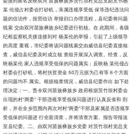
委接到匿名反映双河 苗族彝族乡茨竹坝村党总支副支书杨
某 伦侵占村委会打砂机，亲属违规享受低 保等违纪违法问
题的信访件，按照信访 举报归口办理流程，县纪委将问题
线索 交由双河苗族彝族乡纪委进行初核。在 此期间，各级
纪检监察机关接连接到对 杨某伦的举报，引起了上级领导
的高度 重视，市纪委将该问题线索交由威信县纪委直接核
查，威信县纪委及时成立核 查组开展深入调查。经查，反
映杨某伦 家人违规享受低保的问题属实；反映杨 某伦侵占
村委会打砂机，将村扶贫资金 50万元据为己有等８个方面
的问题均不 属实。根据核查情况，威信县纪委作出 如下处
理决定：一、责令双河苗族彝族乡 政府根据茨竹坝村委会
出现的村“两委” 干部违规享受低保问题进行认真反省和 剖
析，并在全乡范围内再次对村“两委”干部及家属是否违规享
受低保的问题进 行全面清查，并将清查方案、报告等报送
至县纪委。二、由双河苗族彝族乡党委 对茨竹坝村党总支