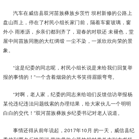
汽车在威信县双河苗族彝族乡茨竹 坝村新修的公路上
盘山而上，停在了村民小组长家门前，隔着车窗玻璃，窗
外小 雨淅沥，乡亲们都到齐了，迎春的对联还 未褪色，堂
屋中间苗族同胞的大红绸缎 一尘不染，一派欣欣向荣的景
象。
“这是纪委的同志呢，村民小组长说是来给我们回复举
报的事情的！”一个含着烟袋的大爷笑得眉眼弯弯。
“对啊，老人家，纪委的同志来给咱们反馈信访举报杨
某伦违纪违法问题线索的办理结果，给大家伙儿一个明明
白白的交代！”双河苗族彝族乡纪委书记对老人说道。
事情还得从前年说起，2017年10月 的一天，威信县纪