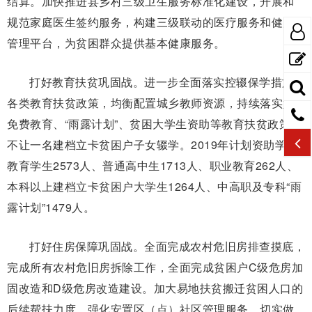
结算。加快推进县乡村三级卫生服务标准化建设，开展和
规范家庭医生签约服务，构建三级联动的医疗服务和健康
管理平台，为贫困群众提供基本健康服务。
打好教育扶贫巩固战。进一步全面落实控辍保学措施和
各类教育扶贫政策，均衡配置城乡教师资源，持续落实好
免费教育、“雨露计划”、贫困大学生资助等教育扶贫政策，
不让一名建档立卡贫困户子女辍学。2019年计划资助学前
教育学生2573人、普通高中生1713人、职业教育262人、
本科以上建档立卡贫困户大学生1264人、中高职及专科“雨
露计划”1479人。
打好住房保障巩固战。全面完成农村危旧房排查摸底，
完成所有农村危旧房拆除工作，全面完成贫困户C级危房加
固改造和D级危房改造建设。加大易地扶贫搬迁贫困人口的
后续帮扶力度，强化安置区（点）社区管理服务，切实做