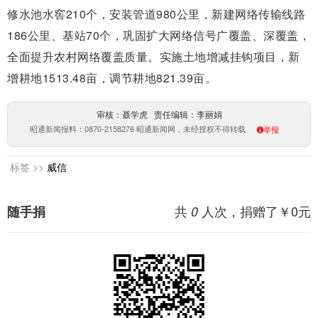
修水池水窖210个，安装管道980公里，新建网络传输线路
186公里、基站70个，巩固扩大网络信号广覆盖、深覆盖，
全面提升农村网络覆盖质量。实施土地增减挂钩项目，新
增耕地1513.48亩，调节耕地821.39亩。
审核：聂学虎 责任编辑：李丽娟
昭通新闻报料：0870-2158276 昭通新闻网，未经授权不得转载
举报
标签 >>
威信
共
人次，捐赠了￥
0
元
随手捐
0