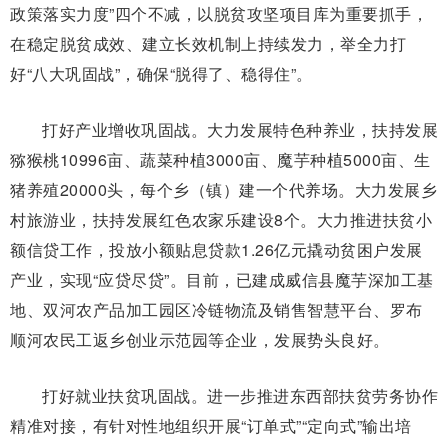
政策落实力度”四个不减，以脱贫攻坚项目库为重要抓手，
在稳定脱贫成效、建立长效机制上持续发力，举全力打
好“八大巩固战”，确保“脱得了、稳得住”。
打好产业增收巩固战。大力发展特色种养业，扶持发展
猕猴桃10996亩、蔬菜种植3000亩、魔芋种植5000亩、生
猪养殖20000头，每个乡（镇）建一个代养场。大力发展乡
村旅游业，扶持发展红色农家乐建设8个。大力推进扶贫小
额信贷工作，投放小额贴息贷款1.26亿元撬动贫困户发展
产业，实现“应贷尽贷”。目前，已建成威信县魔芋深加工基
地、双河农产品加工园区冷链物流及销售智慧平台、罗布
顺河农民工返乡创业示范园等企业，发展势头良好。
打好就业扶贫巩固战。进一步推进东西部扶贫劳务协作
精准对接，有针对性地组织开展“订单式”“定向式”输出培