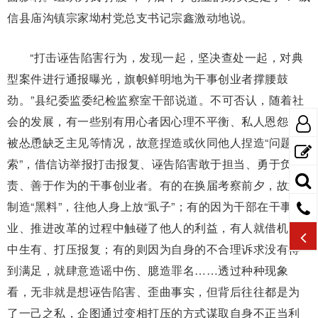
信县庙沟镇宗家坳村党总支书记宗鑫激动地说。
“打击诬告陷害行为，发现一起，坚决查处一起，对典
型案件进行通报曝光，旗帜鲜明地为干事创业者撑腰鼓
劲。”县纪委监委纪检监察室干部说道。不可否认，随着社
会的发展，有一些别有用心者因心理不平衡、私人恩怨、
被怂恿缺乏主见等情况，故意捏造或伙同他人捏造“问题线
索”，借信访举报打击报复、诬告陷害敢于担当、勇于负
责、善于作为的干事创业者。有的在换届考察前夕，故意
制造“黑料”，往他人身上放“虱子”；有的因为干部在干事创
业、推进改革的过程中触碰了他人的利益，有人就借机无
中生有、打压报复；有的则因为自身的不合理诉求没有得
到满足，就肆意造谣中伤、臆造罪名……透过种种现象
看，无非就是想诬告陷害、歪曲事实，但背后往往都是为
了一己之私，企图通过变相打压的方式谋取自身不正当利