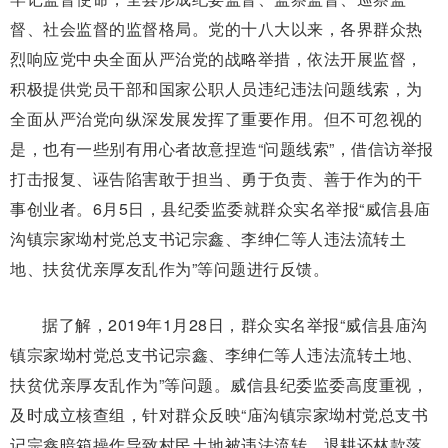
督、社会监督的监督格局。党的十八大以来，各界群众热
烈响应党中央全面从严治党的战略举措，依法开展监督，
积极提供党员干部和国家公职人员违纪违法问题线索，为
全面从严治党向纵深发展发挥了重要作用。但不可忽视的
是，也有一些别有用心者故意捏造“问题线索”，借信访举报
打击报复、诬告陷害敢于担当、勇于负责、善于作为的干
事创业者。6月5日，县纪委监委就群众实名举报“威信县庙
沟镇宗家坳村党总支书记宗鑫、李绅仁等人违法流转土
地、扶贫优亲厚友乱作为”等问题进行反馈。
据了解，2019年1月28日，群众实名举报“威信县庙沟
镇宗家坳村党总支书记宗鑫、李绅仁等人违法流转土地、
扶贫优亲厚友乱作为”等问题。威信县纪委监委高度重视，
及时成立核查组，针对群众反映“庙沟镇宗家坳村党总支书
记宗鑫暗箱操作导致村民土地被违法流转，退耕还林款落