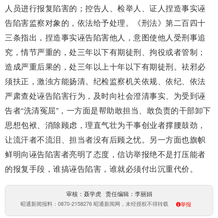
人员进行报复陷害的；控告人、检举人、证人捏造事实诬
告陷害监察对象的，依法给予处理。《刑法》第二百四十
三条指出，捏造事实诬告陷害他人，意图使他人受刑事追
究，情节严重的，处三年以下有期徒刑、拘役或者管制；
造成严重后果的，处三年以上十年以下有期徒刑。祛邪必
须扶正，激浊方能扬清。纪检监察机关依规、依纪、依法
严肃查处诬告陷害行为，及时向社会澄清事实、为受到诬
告者“洗清冤屈”，一方面是帮助敢担当、敢负责的干部卸下
思想包袱、消除顾虑，理直气壮为干事创业者撑腰鼓劲，
让流汗者不流泪、担当者没有后顾之忧。另一方面也旗帜
鲜明向诬告陷害者亮明了态度，信访举报绝不是打压能者
的报复手段，谁搞诬告陷害，谁就必须付出沉重代价。
审核：聂学虎 责任编辑：李丽娟
昭通新闻报料：0870-2158276 昭通新闻网，未经授权不得转载
举报