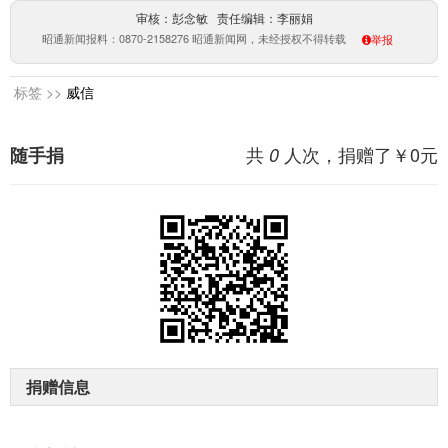
审核：彭念敏 责任编辑：李丽娟
昭通新闻报料：0870-2158276 昭通新闻网，未经授权不得转载
举报
标签 >>
威信
共
人次，捐赠了￥
0
元
随手捐
0
捐赠信息