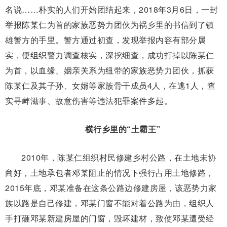
名说……朴实的人们开始团结起来，2018年3月6日，一封
举报陈某仁为首的家族恶势力团伙为祸乡里的书信到了镇
雄警方的手里。警方通过初查，发现举报内容有部分属
实，便组织警力调查核实，深挖细查，成功打掉以陈某仁
为首，以血缘、姻亲关系为纽带的家族恶势力团伙，抓获
陈某仁及其子孙、女婿等家族骨干成员4人，
在逃1人，
查
实寻衅滋事、故意伤害等违法犯罪案件多起。
横行乡里的“土霸王”
2010年，陈某仁组织村民修建乡村公路，在土地未协
商好，土地承包者邓某阻止的情况下强行占用土地修路，
2015年底，邓某准备在这条公路边修建房屋，该恶势力家
族以路是自己修建，邓某门窗不能对着公路为由，组织人
手打砸邓某新建房屋的门窗，毁坏建材，致使邓某遭受经