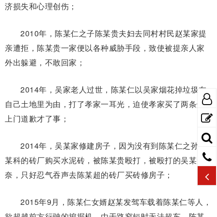
济损失和心理创伤；
2010年，陈某仁之子陈某贵夫妇去同村村民赵某家提
亲遭拒，陈某贵一家便以各种威胁手段，致使被提亲人家
外出躲避，不敢回家；
2014年，吴家老人过世，陈某仁以吴家烟花掉垃圾在
自己土地里为由，打了孝家一耳光，迫使孝家买了两条烟
上门道歉才了事；
2014年，吴某家修建房子，因为没有到陈某仁之孙陈
某科的砖厂购买水泥砖，被陈某贵殴打，被殴打的吴某无
奈，只好忍气吞声去陈某超的砖厂买砖修房子；
2015年9月，陈某仁女婿赵某发驾车载着陈某仁等人，
欲超越前方行驶的挖掘机，由于路窄短时无法超车，陈某