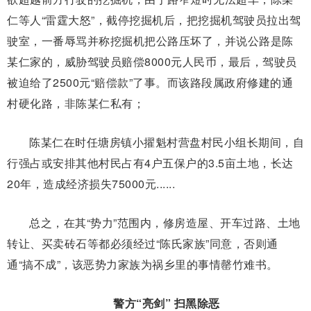
仁等人“雷霆大怒”，截停挖掘机后，把挖掘机驾驶员拉出驾
驶室，一番辱骂并称挖掘机把公路压坏了，并说公路是陈
某仁家的，威胁驾驶员赔偿8000元人民币，最后，驾驶员
被迫给了2500元“赔偿款”了事。而该路段属政府修建的通
村硬化路，非陈某仁私有；
陈某仁在时任塘房镇小擢魁村营盘村民小组长期间，自
行强占或安排其他村民占有4户五保户的3.5亩土地，长达
20年，造成经济损失75000元
......
总之，在其“势力”范围内，修房造屋、开车过路、土地
转让、买卖砖石等都必须经过“陈氏家族”同意，否则通
通“搞不成”，该恶势力家族为祸乡里的事情罄竹难书。
警方“亮剑” 扫黑除恶