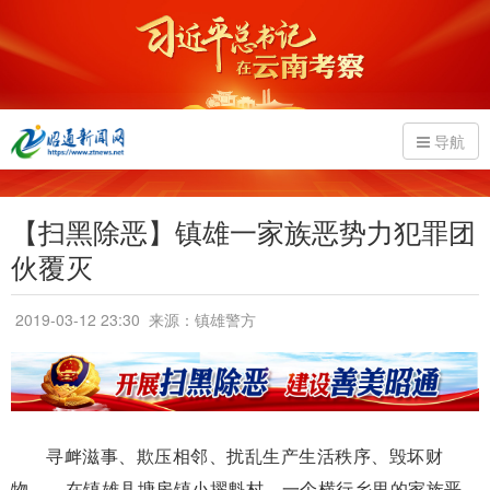
导航
【扫黑除恶】镇雄一家族恶势力犯罪团
伙覆灭
2019-03-12 23:30
来源：镇雄警方
寻衅滋事、欺压相邻、扰乱生产生活秩序、毁坏财
物……在镇雄县塘房镇小擢魁村，一个横行乡里的家族恶