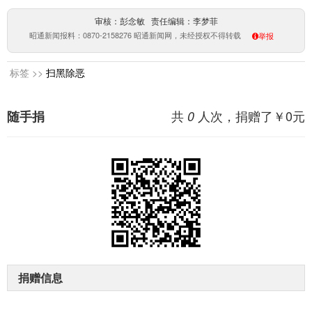
审核：彭念敏 责任编辑：李梦菲
昭通新闻报料：0870-2158276 昭通新闻网，未经授权不得转载
举报
标签 >>
扫黑除恶
共
人次，捐赠了￥
0
元
随手捐
0
捐赠信息