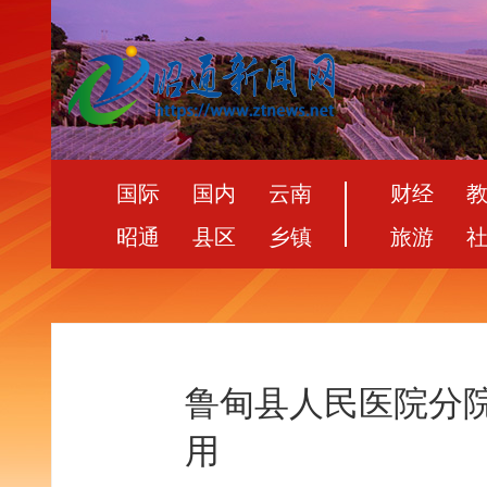
国际
国内
云南
财经
昭通
县区
乡镇
旅游
鲁甸县人民医院分
用