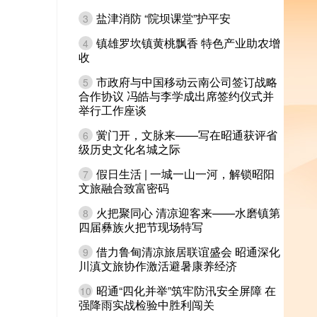
盐津消防 “院坝课堂”护平安
3
镇雄罗坎镇黄桃飘香 特色产业助农增
4
收
市政府与中国移动云南公司签订战略
5
合作协议 冯皓与李学成出席签约仪式并
举行工作座谈
黉门开，文脉来——写在昭通获评省
6
级历史文化名城之际
假日生活 | 一城一山一河，解锁昭阳
7
文旅融合致富密码
火把聚同心 清凉迎客来——水磨镇第
8
四届彝族火把节现场特写
借力鲁甸清凉旅居联谊盛会 昭通深化
9
川滇文旅协作激活避暑康养经济
昭通“四化并举”筑牢防汛安全屏障 在
10
强降雨实战检验中胜利闯关