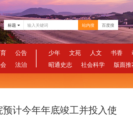
标题
站内搜
百度搜
教育
公告
少年
文苑
人文
书香
社会
法治
昭通史志
社会科学
版面推
院预计今年年底竣工并投入使