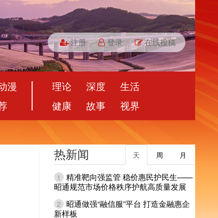
注册
登录
在线投稿
动漫
理论
深度
生活
荐
健康
故事
视界
热新闻
天
周
月
精准靶向强监管 稳价惠民护民生——
1
昭通规范市场价格秩序护航高质量发展
昭通做强“融信服”平台 打造金融惠企
2
新样板