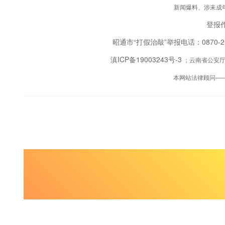
新闻爆料、涉未成年人
登报作
昭通市“打假治敲”举报电话：0870-
滇ICP备19003243号-3
；云南省公安厅备
本网站法律顾问—