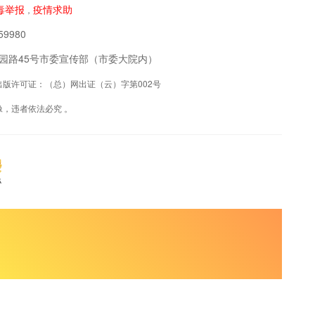
毒举报
疫情求助
，
9980
阳区公园路45号市委宣传部（市委大院内）
联网出版许可证：（总）网出证（云）字第002号
，违者依法必究 。