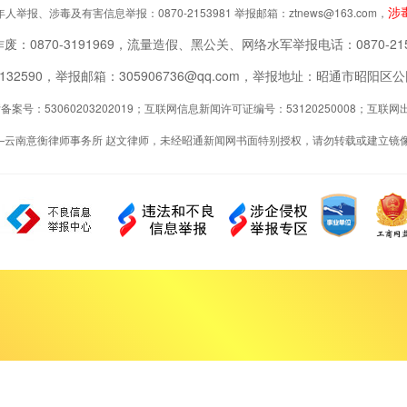
涉
举报、涉毒及有害信息举报：0870-2153981 举报邮箱：ztnews@163.com，
废：0870-3191969，流量造假、黑公关、网络水军举报电话：0870-215
2132590，举报邮箱：305906736@qq.com，举报地址：昭通市昭
案号：53060203202019；互联网信息新闻许可证编号：53120250008；互
—云南意衡律师事务所 赵文律师，未经昭通新闻网书面特别授权，请勿转载或建立镜像