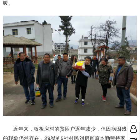
暖。
近年来，板板房村的贫困户逐年减少，但因病因残返贫
的现象仍然存在，29岁的5社村民刘启肖原本勤劳持家，全