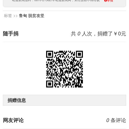
举报
标签 >>
鲁甸
脱贫攻坚
共
人次，捐赠了￥
0
元
随手捐
0
捐赠信息
条评论
网友评论
0