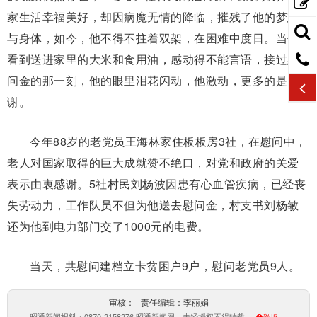
家生活幸福美好，却因病魔无情的降临，摧残了他的梦想
与身体，如今，他不得不拄着双架，在困难中度日。当他
看到送进家里的大米和食用油，感动得不能言语，接过慰
问金的那一刻，他的眼里泪花闪动，他激动，更多的是感
谢。
今年88岁的老党员王海林家住板板房3社，在慰问中，
老人对国家取得的巨大成就赞不绝口，对党和政府的关爱
表示由衷感谢。5社村民刘杨波因患有心血管疾病，已经丧
失劳动力，工作队员不但为他送去慰问金，村支书刘杨敏
还为他到电力部门交了1000元的电费。
当天，共慰问建档立卡贫困户9户，慰问老党员9人。
审核： 责任编辑：李丽娟
昭通新闻报料：0870-2158276 昭通新闻网，未经授权不得转载