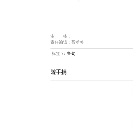
审 核：
责任编辑：聂孝美
标签 >>
鲁甸
随手捐