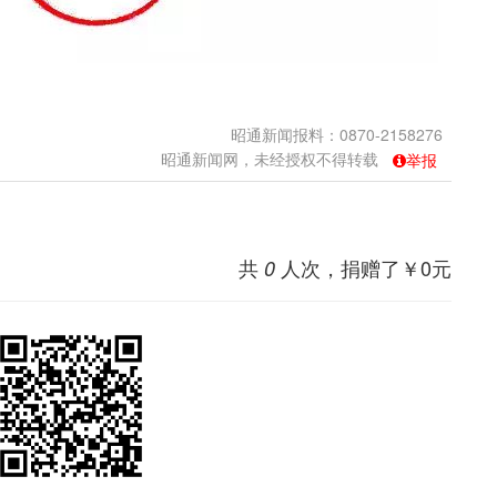
昭通新闻报料：0870-2158276
昭通新闻网，未经授权不得转载
举报
共
人次，捐赠了￥
0
元
0