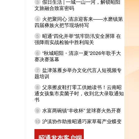
假日生活 | 一城一山一河，解锁昭阳
3
文旅融合致富密码
火把聚同心 清凉迎客来——水磨镇第
4
四届彝族火把节现场特写
昭通“四化并举”筑牢防汛安全屏障 在
5
强降雨实战检验中胜利闯关
“秋城昭阳・清凉一夏”2026年歌手大
6
赛决赛落幕
盐津落雁乡举办文化代言人短视频专
7
题培训
父亲擦皮鞋打零工供她读书！云南昭
8
通女孩集市卖菌子时，收到北大录取通知
书
水富两碗镇“丰收杯” 篮球赛火热开赛
9
沪滇协作助推昭通巧家草莓产业蝶变
10
昭通发布客户端