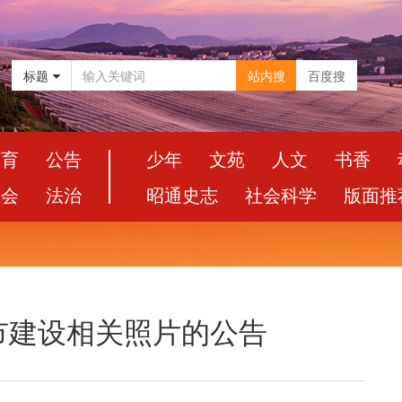
标题
站内搜
百度搜
教育
公告
少年
文苑
人文
书香
社会
法治
昭通史志
社会科学
版面推
市建设相关照片的公告