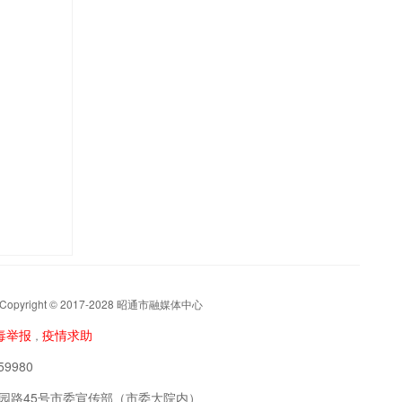
t © 2017-2028 昭通市融媒体中心
毒举报
疫情求助
，
9980
阳区公园路45号市委宣传部（市委大院内）