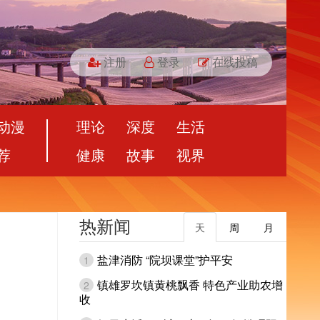
注册
登录
在线投稿
动漫
理论
深度
生活
荐
健康
故事
视界
热新闻
天
周
月
盐津消防 “院坝课堂”护平安
1
镇雄罗坎镇黄桃飘香 特色产业助农增
2
收