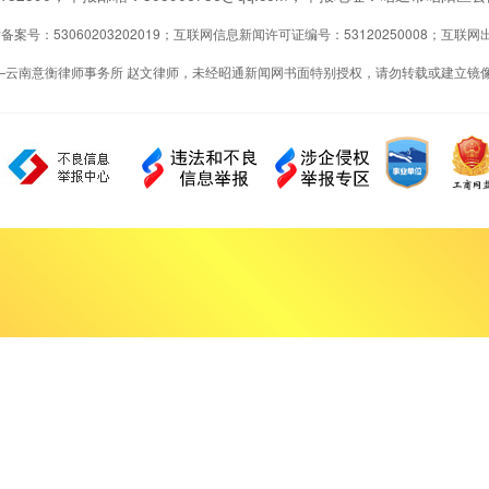
案号：53060203202019；互联网信息新闻许可证编号：53120250008；互
—云南意衡律师事务所 赵文律师，未经昭通新闻网书面特别授权，请勿转载或建立镜像