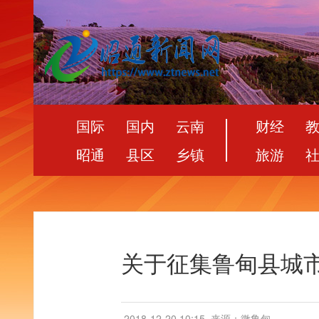
国际
国内
云南
财经
昭通
县区
乡镇
旅游
关于征集鲁甸县城
2018-12-20 10:15
来源：微鲁甸