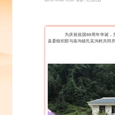
为庆祝祖国69周年华诞，坚决
县委组织部与庙沟镇扎实沟村共同开展