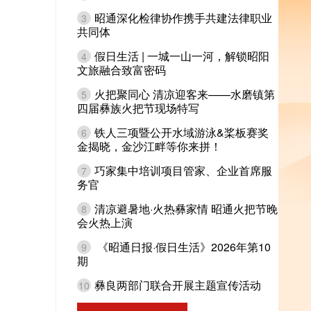
昭通深化检律协作携手共建法律职业
3
共同体
假日生活 | 一城一山一河，解锁昭阳
4
文旅融合致富密码
火把聚同心 清凉迎客来——水磨镇第
5
四届彝族火把节现场特写
铁人三项暨公开水域游泳&桨板赛奖
6
金揭晓，金沙江畔等你来拼！
巧家集中培训项目管家、企业首席服
7
务官
清凉避暑地·火热彝家情 昭通火把节晚
8
会火热上演
《昭通日报·假日生活》2026年第10
9
期
彝良两部门联合开展主题宣传活动
10