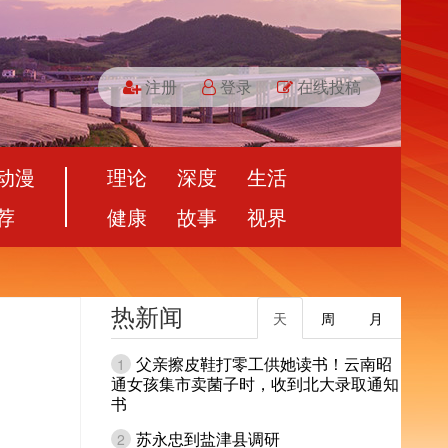
注册
登录
在线投稿
动漫
理论
深度
生活
荐
健康
故事
视界
热新闻
天
周
月
父亲擦皮鞋打零工供她读书！云南昭
1
通女孩集市卖菌子时，收到北大录取通知
书
苏永忠到盐津县调研
2