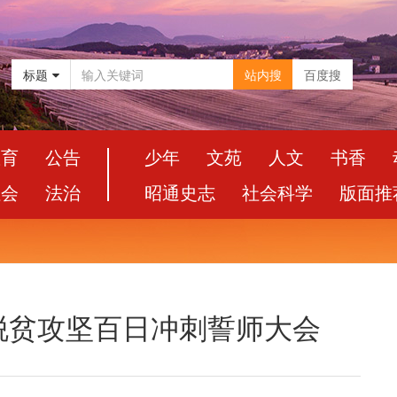
标题
站内搜
百度搜
教育
公告
少年
文苑
人文
书香
社会
法治
昭通史志
社会科学
版面推
脱贫攻坚百日冲刺誓师大会