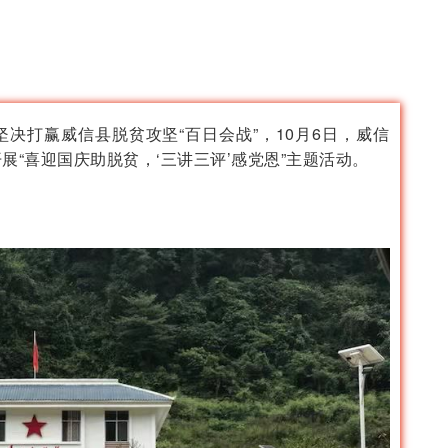
打赢威信县脱贫攻坚“百日会战”，10月6日，威信
“喜迎国庆助脱贫，‘三讲三评’感党恩”主题活动。