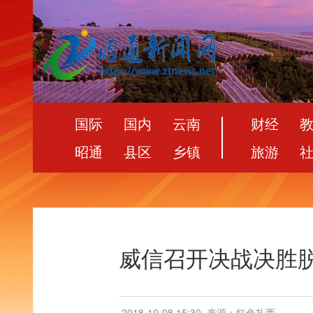
国际
国内
云南
财经
昭通
县区
乡镇
旅游
威信召开决战决胜
2018-10-08 15:30
来源：红色扎西