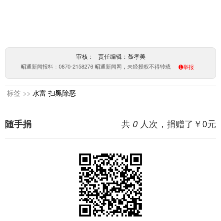
审核： 责任编辑：聂孝美
昭通新闻报料：0870-2158276 昭通新闻网，未经授权不得转载
举报
标签 >>
水富
扫黑除恶
共
人次，捐赠了￥
0
元
随手捐
0