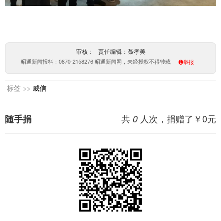
审核： 责任编辑：聂孝美
昭通新闻报料：0870-2158276 昭通新闻网，未经授权不得转载
举报
标签 >>
威信
共
人次，捐赠了￥
0
元
随手捐
0