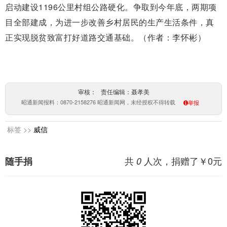
启动建设1196公里村组公路硬化。争取到今年底，两期项
目全部建成，为进一步改善乡村居民的生产生活条件，真
正实现脱贫致富打好道路交通基础。（
作者：李怀彬
）
审核： 责任编辑：聂孝美
昭通新闻报料：0870-2158276 昭通新闻网，未经授权不得转载
举报
标签 >>
威信
共
人次，捐赠了￥
0
元
随手捐
0