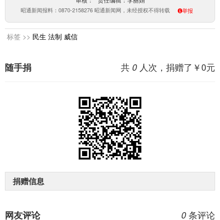
审核： 责任编辑：李丽娟
昭通新闻报料：0870-2158276 昭通新闻网，未经授权不得转载
举报
标签 >>
民生
法制
威信
共
人次，捐赠了￥
0
元
随手捐
0
捐赠信息
条评论
网友评论
0