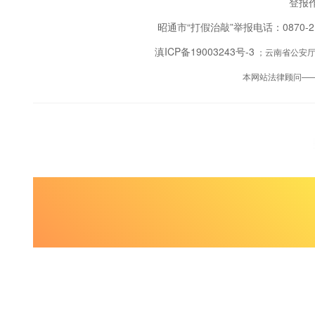
登报作
昭通市“打假治敲”举报电话：0870-
滇ICP备19003243号-3
；云南省公安厅备
本网站法律顾问—