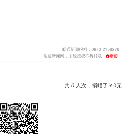
。
昭通新闻报料：0870-2158276
昭通新闻网，未经授权不得转载
举报
共
人次，捐赠了￥
0
元
0