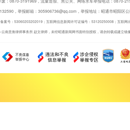
废：0870-3191969，流量造假、黑公关、网络水军举报电话：0870-215
2132590，举报邮箱：305906736@qq.com，举报地址：昭通市昭
案号：53060203202019；互联网信息新闻许可证编号：53120250008；互
—云南意衡律师事务所 赵文律师，未经昭通新闻网书面特别授权，请勿转载或建立镜像