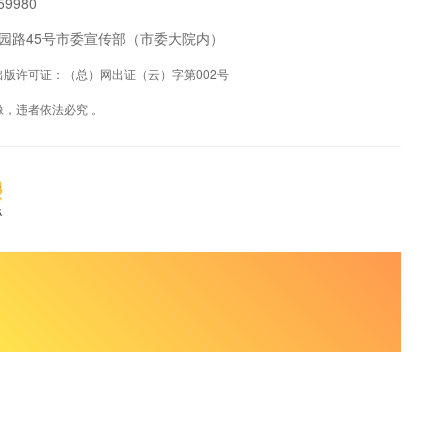
9980
阳区公园路45号市委宣传部（市委大院内）
联网出版许可证：（总）网出证（云）字第002号
，违者依法必究 。