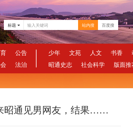
标题
站内搜
百度搜
教育
公告
少年
文苑
人文
书香
社会
法治
昭通史志
社会科学
版面推
来昭通见男网友，结果……