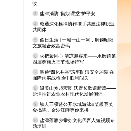
收
盐津消防 “院坝课堂”护平安
3
昭通深化检律协作携手共建法律职业
4
共同体
假日生活 | 一城一山一河，解锁昭阳
5
文旅融合致富密码
火把聚同心 清凉迎客来——水磨镇第
6
四届彝族火把节现场特写
昭通“四化并举”筑牢防汛安全屏障 在
7
强降雨实战检验中胜利闯关
绿美山乡起宏图 沃野长歌谱新篇——
8
盐津推进农业农村现代化发展侧记
铁人三项暨公开水域游泳&桨板赛奖
9
金揭晓，金沙江畔等你来拼！
盐津落雁乡举办文化代言人短视频专
10
题培训