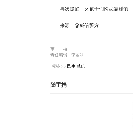
再次提醒，女孩子们网恋需谨慎
来源：@威信警方
审 核：
责任编辑：李丽娟
标签 >>
民生
威信
随手捐