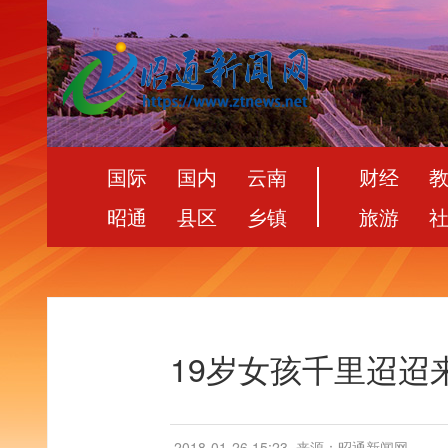
国际
国内
云南
财经
昭通
县区
乡镇
旅游
19岁女孩千里迢迢
2018-01-26 15:23
来源：昭通新闻网