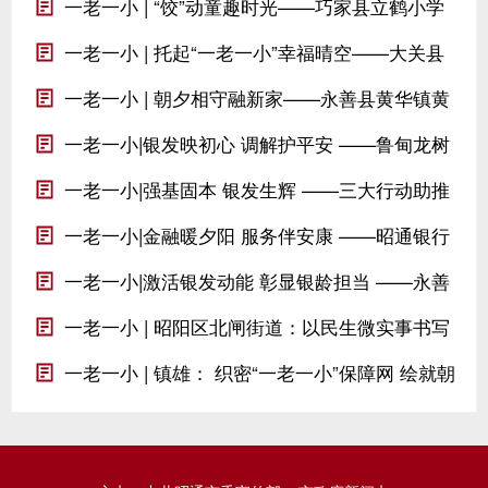
用情做好离退休干部服务保障工作
一老一小 | “饺”动童趣时光——巧家县立鹤小学
开展包饺子劳动实践活动侧记
一老一小 | 托起“一老一小”幸福晴空——大关县
织密易地搬迁社区“一老一小”保障网
一老一小 | 朝夕相守融新家——永善县黄华镇黄
葛社区深耕库区移民后续服务纪实
一老一小|银发映初心 调解护平安 ——鲁甸龙树
镇“五老”调解队赋能基层治理
一老一小|强基固本 银发生辉 ——三大行动助推
昭通离退休干部党建工作提质增效
一老一小|金融暖夕阳 服务伴安康 ——昭通银行
业适老化实践绘就幸福晚年图景
一老一小|激活银发动能 彰显银龄担当 ——永善
县深入推进银发人才队伍建设纪实
一老一小 | 昭阳区北闸街道：以民生微实事书写
幸福大文章
一老一小 | 镇雄： 织密“一老一小”保障网 绘就朝
夕美好新图景