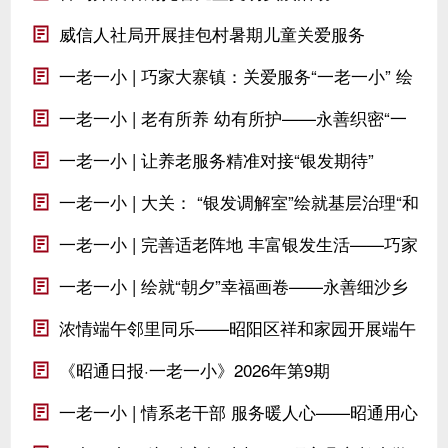
威信人社局开展挂包村暑期儿童关爱服务
一老一小 | 巧家大寨镇：关爱服务“一老一小” 绘
就温暖民生画卷
一老一小 | 老有所养 幼有所护——永善织密“一
老一小”民生保障网
一老一小 | 让养老服务精准对接“银发期待”
一老一小 | 大关： “银发调解室”绘就基层治理“和
谐图”
一老一小 | 完善适老阵地 丰富银发生活——巧家
玉屏街道多点发力打造暖心社区养老圈
一老一小 | 绘就“朝夕”幸福画卷——永善细沙乡
关爱服务“一老一小”工作小记
浓情端午邻里同乐——昭阳区祥和家园开展端午
主题文体联谊活动
《昭通日报·一老一小》2026年第9期
一老一小 | 情系老干部 服务暖人心——昭通用心