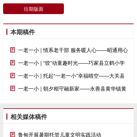
往期版面
本期稿件
一老一小 | 情系老干部 服务暖人心——昭通用心
用情做好离退休干部服务保障工作
一老一小 | “饺”动童趣时光——巧家县立鹤小学
开展包饺子劳动实践活动侧记
一老一小 | 托起“一老一小”幸福晴空——大关县
织密易地搬迁社区“一老一小”保障网
一老一小 | 朝夕相守融新家——永善县黄华镇黄
葛社区深耕库区移民后续服务纪实
相关媒体稿件
鲁甸开展暑期托管儿童文明实践活动