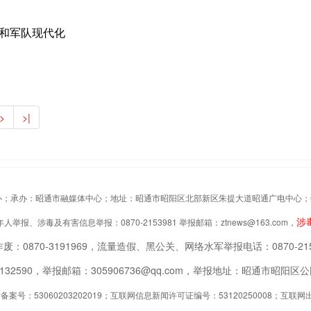
防和军队现代化
>
>|
办：昭通市融媒体中心；地址：昭通市昭阳区北部新区朱提大道昭通广电中心；Copyrigh
涉
举报、涉毒及有害信息举报：0870-2153981 举报邮箱：ztnews@163.com，
废：0870-3191969，流量造假、黑公关、网络水军举报电话：0870-215
2132590，举报邮箱：305906736@qq.com，举报地址：昭通市昭
案号：53060203202019；互联网信息新闻许可证编号：53120250008；互