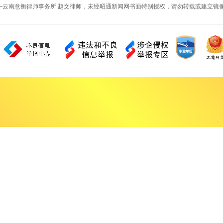
—云南意衡律师事务所 赵文律师，未经昭通新闻网书面特别授权，请勿转载或建立镜像