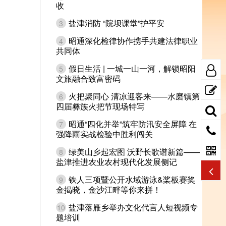
收
盐津消防 “院坝课堂”护平安
3
昭通深化检律协作携手共建法律职业
4
共同体
假日生活 | 一城一山一河，解锁昭阳
5
文旅融合致富密码
火把聚同心 清凉迎客来——水磨镇第
6
四届彝族火把节现场特写
昭通“四化并举”筑牢防汛安全屏障 在
7
强降雨实战检验中胜利闯关
绿美山乡起宏图 沃野长歌谱新篇——
8
盐津推进农业农村现代化发展侧记
铁人三项暨公开水域游泳&桨板赛奖
9
金揭晓，金沙江畔等你来拼！
盐津落雁乡举办文化代言人短视频专
10
题培训