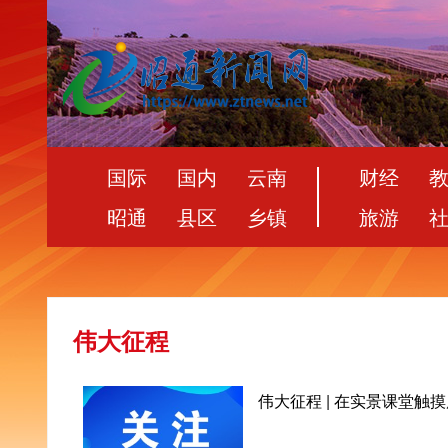
国际
国内
云南
财经
昭通
县区
乡镇
旅游
伟大征程
伟大征程 | 在实景课堂触