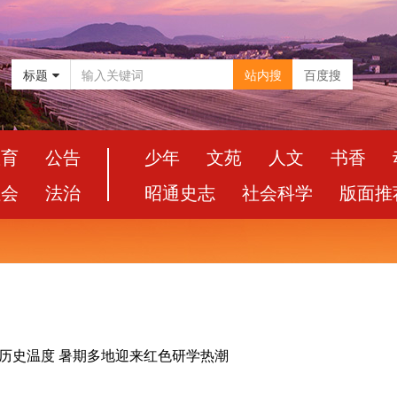
标题
站内搜
百度搜
教育
公告
少年
文苑
人文
书香
社会
法治
昭通史志
社会科学
版面推
摸历史温度 暑期多地迎来红色研学热潮