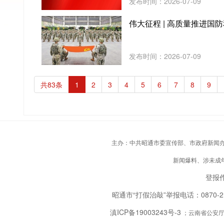
发布时间：2026-07-09
伟大征程 | 高质量推进国
发布时间：2026-07-09
共83条
1
2
3
4
5
6
7
8
9
主办：中共昭通市委宣传部、市政府新闻办；承
新闻爆料、涉未成年人
登报作
昭通市“打假治敲”举报电话：0870-
滇ICP备19003243号-3
；云南省公安厅备