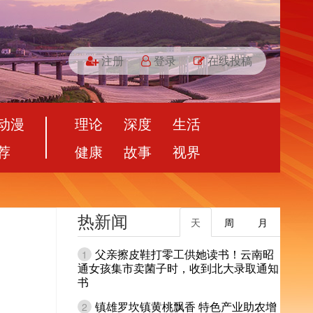
注册
登录
在线投稿
动漫
理论
深度
生活
荐
健康
故事
视界
热新闻
天
周
月
父亲擦皮鞋打零工供她读书！云南昭
1
通女孩集市卖菌子时，收到北大录取通知
书
镇雄罗坎镇黄桃飘香 特色产业助农增
2