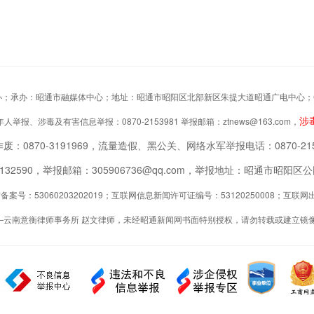
办：昭通市融媒体中心；地址：昭通市昭阳区北部新区朱提大道昭通广电中心；Copyrigh
涉
举报、涉毒及有害信息举报：0870-2153981 举报邮箱：ztnews@163.com，
废：0870-3191969，流量造假、黑公关、网络水军举报电话：0870-215
2132590，举报邮箱：305906736@qq.com，举报地址：昭通市昭
案号：53060203202019；互联网信息新闻许可证编号：53120250008；互
—云南意衡律师事务所 赵文律师，未经昭通新闻网书面特别授权，请勿转载或建立镜像