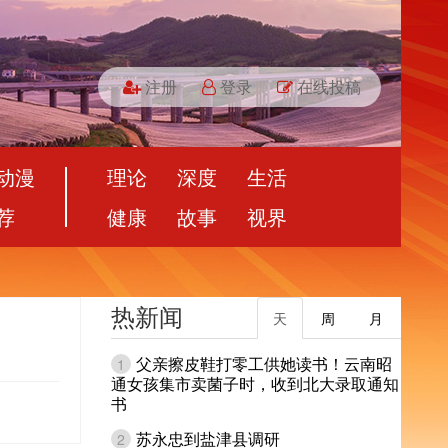
注册
登录
在线投稿
动漫
理论
深度
生活
荐
健康
故事
视界
热新闻
天
周
月
父亲擦皮鞋打零工供她读书！云南昭
1
通女孩集市卖菌子时，收到北大录取通知
书
苏永忠到盐津县调研
2