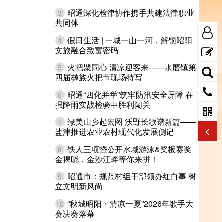
昭通深化检律协作携手共建法律职业
3
共同体
假日生活 | 一城一山一河，解锁昭阳
4
文旅融合致富密码
火把聚同心 清凉迎客来——水磨镇第
5
四届彝族火把节现场特写
昭通“四化并举”筑牢防汛安全屏障 在
6
强降雨实战检验中胜利闯关
绿美山乡起宏图 沃野长歌谱新篇——
7
盐津推进农业农村现代化发展侧记
铁人三项暨公开水域游泳&桨板赛奖
8
金揭晓，金沙江畔等你来拼！
昭通市：规范村组干部领办红白事 树
9
立文明新风尚
“秋城昭阳・清凉一夏”2026年歌手大
10
赛决赛落幕