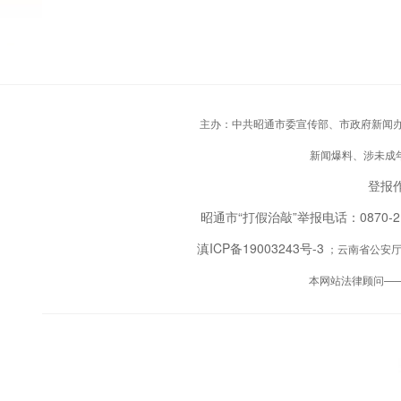
主办：中共昭通市委宣传部、市政府新闻办；承
新闻爆料、涉未成年人
登报作
昭通市“打假治敲”举报电话：0870-
滇ICP备19003243号-3
；云南省公安厅备
本网站法律顾问—