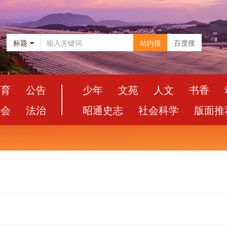
标题
站内搜
百度搜
教育
公告
少年
文苑
人文
书香
社会
法治
昭通史志
社会科学
版面推