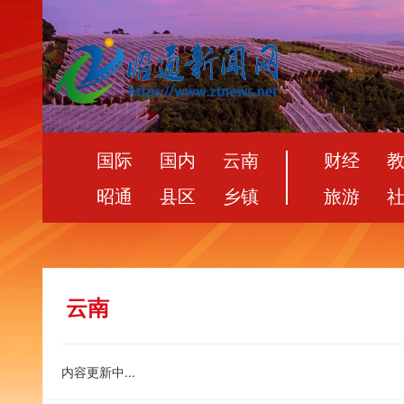
国际
国内
云南
财经
昭通
县区
乡镇
旅游
云南
内容更新中...